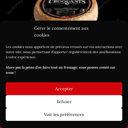
Gérer le consentement aux
cookies
Les cookies nous apportent de précieux retours sur vos interactions avec
notre site, nous permettant d’apporter régulièrement des améliorations
à votre expérience.
Alors pas la peine d’en faire tout un fromage, vous pouvez comté sur
nous !
Connectez-vous pour voir les prix
Accepter
Raclette des Croquants forestière
Refuser
Commandez avant lundi 17 août 12h, pour une livraison à partir
Voir les préférences
FILTRER
du jeudi 20 août
Ignorer