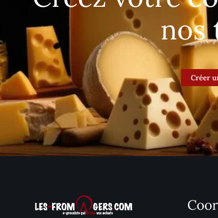
nos 
Créer u
Coor