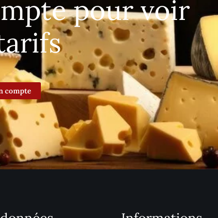
ompte pour voir
tarifs
n compte