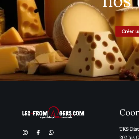
nos 
Créer u
Coor
TKS Dist
202 bis 