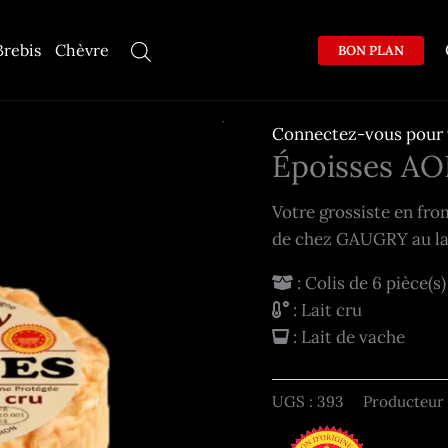
Brebis
Chèvre
BON PLAN
Connectez-vous pour v
Époisses AOP
Votre grossiste en fr
de chez GAUGRY au la
: Colis de 6 pièce(s
: Lait cru
: Lait de vache
UGS :
393
Producteur