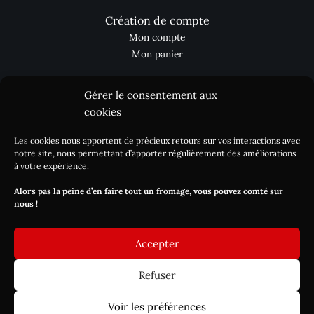
Création de compte
Mon compte
Mon panier
Gérer le consentement aux
Aides
cookies
Les cookies nous apportent de précieux retours sur vos interactions avec
Nous contacter
notre site, nous permettant d’apporter régulièrement des améliorations
Processus de commande
à votre expérience.
Réclamation
Alors pas la peine d’en faire tout un fromage, vous pouvez comté sur
Livraison / DLC
nous !
Blog
Accepter
Refuser
Copyright © 2026 Les-fromagers.com
Commandez avant lundi 17 août 12h, pour une livraison à partir
Voir les préférences