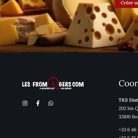
Créer u
Coor
TKS Dist
202 bis 
33100 Bo
+33 6 46
+33 5 35 